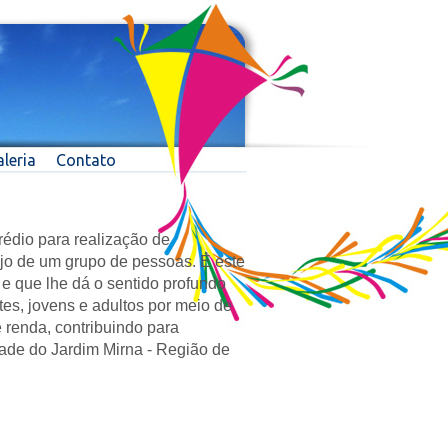
leria
Contato
rédio para realização de
ejo de um grupo de pessoas. É este
e que lhe dá o sentido profundo
tes, jovens e adultos por meio de
 renda, contribuindo para
de do Jardim Mirna - Região de